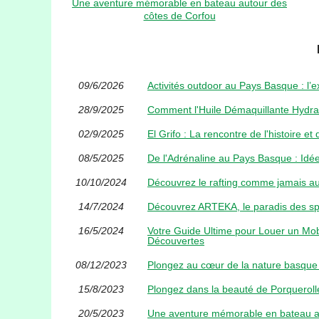
Une aventure mémorable en bateau autour des
côtes de Corfou
09/6/2026
Activités outdoor au Pays Basque : l’
28/9/2025
Comment l'Huile Démaquillante Hydra
02/9/2025
El Grifo : La rencontre de l'histoire e
08/5/2025
De l'Adrénaline au Pays Basque : Idée
10/10/2024
Découvrez le rafting comme jamais a
14/7/2024
Découvrez ARTEKA, le paradis des sp
16/5/2024
Votre Guide Ultime pour Louer un Mob
Découvertes
08/12/2023
Plongez au cœur de la nature basque
15/8/2023
Plongez dans la beauté de Porqueroll
20/5/2023
Une aventure mémorable en bateau a