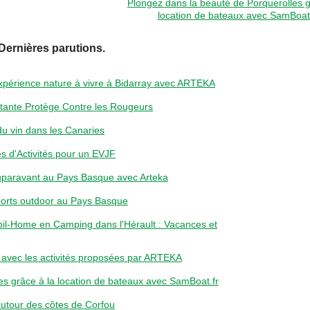
Plongez dans la beauté de Porquerolles g
location de bateaux avec SamBoat.
Dernières parutions.
expérience nature à vivre à Bidarray avec ARTEKA
tante Protège Contre les Rougeurs
t du vin dans les Canaries
s d'Activités pour un EVJF
uparavant au Pays Basque avec Arteka
orts outdoor au Pays Basque
il-Home en Camping dans l'Hérault : Vacances et
 avec les activités proposées par ARTEKA
es grâce à la location de bateaux avec SamBoat.fr
utour des côtes de Corfou