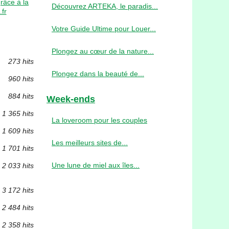
râce à la
Découvrez ARTEKA, le paradis...
fr
Votre Guide Ultime pour Louer...
Plongez au cœur de la nature...
273 hits
Plongez dans la beauté de...
960 hits
884 hits
Week-ends
1 365 hits
La loveroom pour les couples
1 609 hits
Les meilleurs sites de...
1 701 hits
Une lune de miel aux îles...
2 033 hits
3 172 hits
2 484 hits
2 358 hits