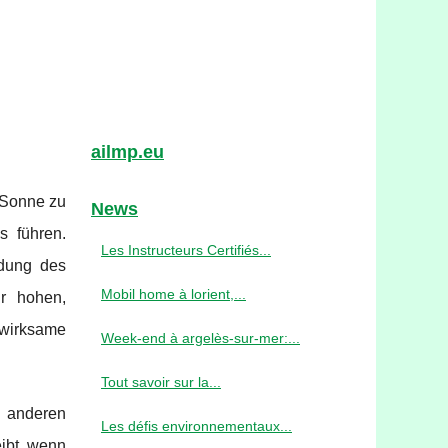
ailmp.eu
 Sonne zu
News
 führen.
Les Instructeurs Certifiés...
ndung des
Mobil home à lorient,...
r hohen,
 wirksame
Week-end à argelès-sur-mer:...
Tout savoir sur la...
n anderen
Les défis environnementaux...
ibt, wenn