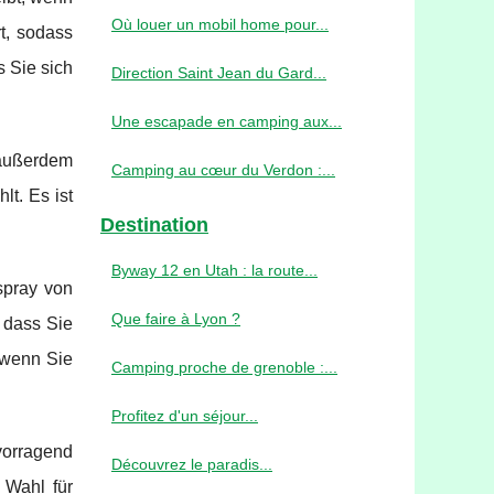
Où louer un mobil home pour...
rt, sodass
 Sie sich
Direction Saint Jean du Gard...
Une escapade en camping aux...
t außerdem
Camping au cœur du Verdon :...
lt. Es ist
Destination
Byway 12 en Utah : la route...
spray von
Que faire à Lyon ?
, dass Sie
 wenn Sie
Camping proche de grenoble :...
Profitez d'un séjour...
rvorragend
Découvrez le paradis...
 Wahl für