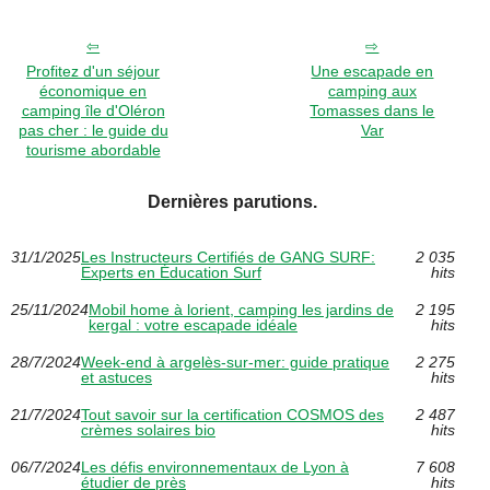
Profitez d'un séjour
Une escapade en
économique en
camping aux
camping île d'Oléron
Tomasses dans le
pas cher : le guide du
Var
tourisme abordable
Dernières parutions.
31/1/2025
Les Instructeurs Certifiés de GANG SURF:
2 035
Experts en Éducation Surf
hits
25/11/2024
Mobil home à lorient, camping les jardins de
2 195
kergal : votre escapade idéale
hits
28/7/2024
Week-end à argelès-sur-mer: guide pratique
2 275
et astuces
hits
21/7/2024
Tout savoir sur la certification COSMOS des
2 487
crèmes solaires bio
hits
06/7/2024
Les défis environnementaux de Lyon à
7 608
étudier de près
hits