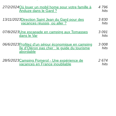
27/2/2024
Où louer un mobil home pour votre famille à
4 796
Anduze dans le Gard ?
hits
13/11/2023
Direction Saint Jean du Gard pour des
3 830
vacances réussis, où aller ?
hits
07/8/2023
Une escapade en camping aux Tomasses
3 091
dans le Var
hits
06/6/2023
Profitez d'un séjour économique en camping
3 008
île d'Oléron pas cher : le guide du tourisme
hits
abordable
28/5/2023
Camping Pomerol - Une expérience de
2 674
vacances en France inoubliable
hits