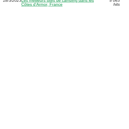
18/3/2023
Les meilleurs sites de camping dans les
5 063
Côtes d'Armor, France
hits