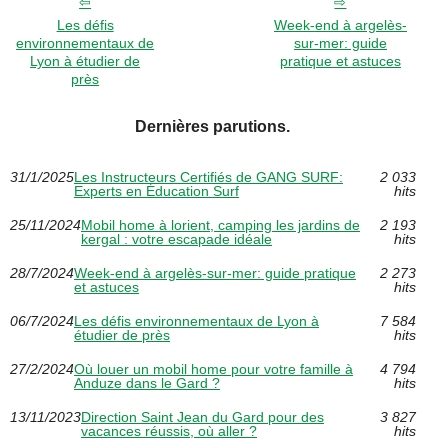
Les défis
Week-end à argelès-
environnementaux de
sur-mer: guide
Lyon à étudier de
pratique et astuces
près
Dernières parutions.
31/1/2025
Les Instructeurs Certifiés de GANG SURF:
2 033
Experts en Éducation Surf
hits
25/11/2024
Mobil home à lorient, camping les jardins de
2 193
kergal : votre escapade idéale
hits
28/7/2024
Week-end à argelès-sur-mer: guide pratique
2 273
et astuces
hits
06/7/2024
Les défis environnementaux de Lyon à
7 584
étudier de près
hits
27/2/2024
Où louer un mobil home pour votre famille à
4 794
Anduze dans le Gard ?
hits
13/11/2023
Direction Saint Jean du Gard pour des
3 827
vacances réussis, où aller ?
hits