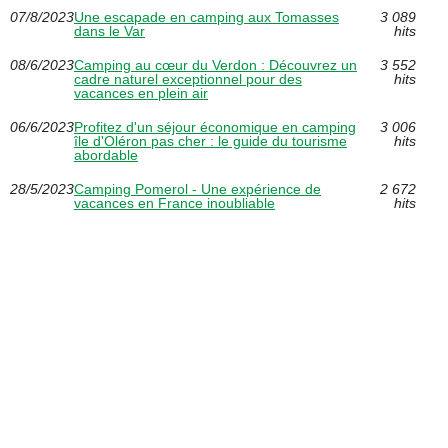
07/8/2023
Une escapade en camping aux Tomasses
3 089
dans le Var
hits
08/6/2023
Camping au cœur du Verdon : Découvrez un
3 552
cadre naturel exceptionnel pour des
hits
vacances en plein air
06/6/2023
Profitez d'un séjour économique en camping
3 006
île d'Oléron pas cher : le guide du tourisme
hits
abordable
28/5/2023
Camping Pomerol - Une expérience de
2 672
vacances en France inoubliable
hits