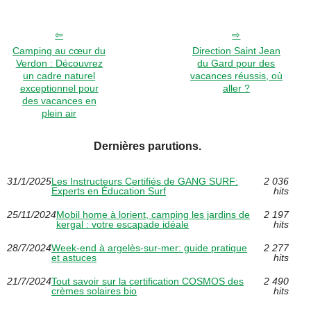
Camping au cœur du
Direction Saint Jean
Verdon : Découvrez
du Gard pour des
un cadre naturel
vacances réussis, où
exceptionnel pour
aller ?
des vacances en
plein air
Dernières parutions.
31/1/2025
Les Instructeurs Certifiés de GANG SURF:
2 036
Experts en Éducation Surf
hits
25/11/2024
Mobil home à lorient, camping les jardins de
2 197
kergal : votre escapade idéale
hits
28/7/2024
Week-end à argelès-sur-mer: guide pratique
2 277
et astuces
hits
21/7/2024
Tout savoir sur la certification COSMOS des
2 490
crèmes solaires bio
hits