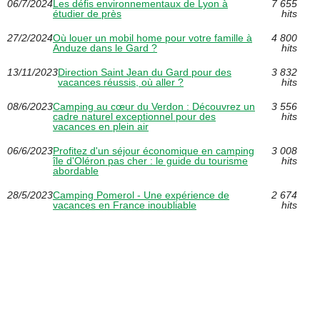
06/7/2024
Les défis environnementaux de Lyon à
7 655
étudier de près
hits
27/2/2024
Où louer un mobil home pour votre famille à
4 800
Anduze dans le Gard ?
hits
13/11/2023
Direction Saint Jean du Gard pour des
3 832
vacances réussis, où aller ?
hits
08/6/2023
Camping au cœur du Verdon : Découvrez un
3 556
cadre naturel exceptionnel pour des
hits
vacances en plein air
06/6/2023
Profitez d'un séjour économique en camping
3 008
île d'Oléron pas cher : le guide du tourisme
hits
abordable
28/5/2023
Camping Pomerol - Une expérience de
2 674
vacances en France inoubliable
hits