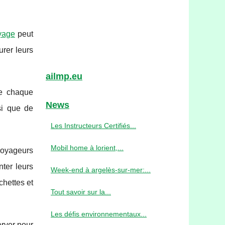
yage
peut
urer leurs
ailmp.eu
de chaque
News
si que de
Les Instructeurs Certifiés...
Mobil home à lorient,...
voyageurs
ter leurs
Week-end à argelès-sur-mer:...
chettes et
Tout savoir sur la...
Les défis environnementaux...
rver pour