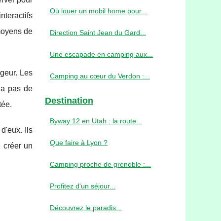
Où louer un mobil home pour...
nteractifs
moyens de
Direction Saint Jean du Gard...
Une escapade en camping aux...
ageur. Les
Camping au cœur du Verdon :...
 a pas de
Destination
tée.
Byway 12 en Utah : la route...
'eux. Ils
Que faire à Lyon ?
 créer un
Camping proche de grenoble :...
Profitez d'un séjour...
Découvrez le paradis...