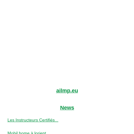
ailmp.eu
News
Les Instructeurs Certifiés...
Mobil home à lorient,...