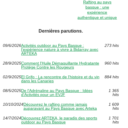
Rafting au pays
basque : une
expérience
authentique et unique
Dernières parutions.
09/6/2026
Activités outdoor au Pays Basque :
273 hits
l’expérience nature à vivre à Bidarray avec
ARTEKA
28/9/2025
Comment l'Huile Démaquillante Hydratante
960 hits
Protège Contre les Rougeurs
02/9/2025
El Grifo : La rencontre de l'histoire et du vin
884 hits
dans les Canaries
08/5/2025
De l'Adrénaline au Pays Basque : Idées
1 365
d'Activités pour un EVJF
hits
10/10/2024
Découvrez le rafting comme jamais
1 609
auparavant au Pays Basque avec Arteka
hits
14/7/2024
Découvrez ARTEKA, le paradis des sports
1 701
outdoor au Pays Basque
hits