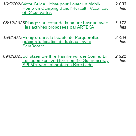
16/5/2024
Votre Guide Ultime pour Louer un Mobil-
2 033
Home en Camping dans l'Hérault : Vacances
hits
et Découvertes
08/12/2023
Plongez au cœur de la nature basque avec
3 172
les activités proposées par ARTEKA
hits
15/8/2023
Plongez dans la beauté de Porquerolles
2 484
grâce à la location de bateaux avec
hits
SamBoat.fr
09/8/2023
Schützen Sie Ihre Familie vor der Sonne: Ein
2 921
Leitfaden zum zertifizierten Bio-Sonnenspray
hits
SPF50+ von Laboratoires-Biarritz.de