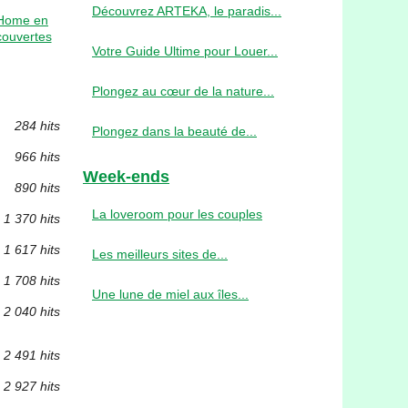
Découvrez ARTEKA, le paradis...
-Home en
couvertes
Votre Guide Ultime pour Louer...
Plongez au cœur de la nature...
284 hits
Plongez dans la beauté de...
966 hits
Week-ends
890 hits
La loveroom pour les couples
1 370 hits
1 617 hits
Les meilleurs sites de...
1 708 hits
Une lune de miel aux îles...
2 040 hits
2 491 hits
2 927 hits