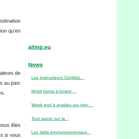
stination
ion qu'en
ailmp.eu
News
ateurs de
Les Instructeurs Certifiés...
es au parc
Mobil home à lorient,...
es.
Week-end à argelès-sur-mer:...
Tout savoir sur la...
vous êtes
Les défis environnementaux...
is si vous