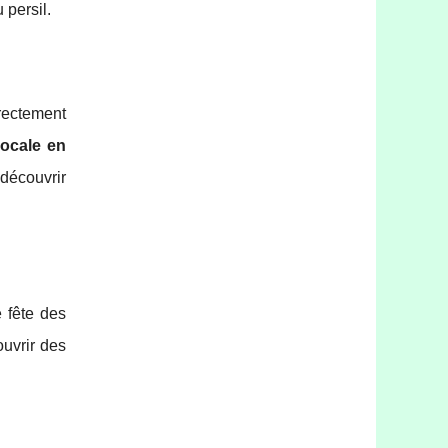
 persil.
irectement
locale en
découvrir
e fête des
ouvrir des