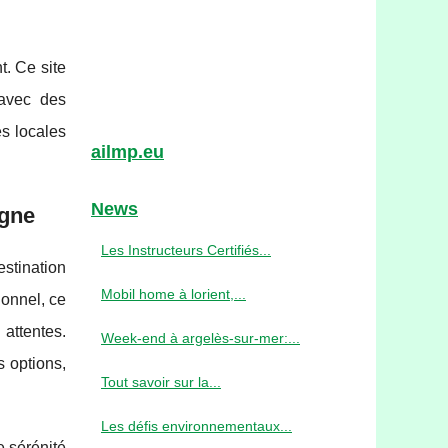
t. Ce site
 avec des
és locales
ailmp.eu
News
ogne
Les Instructeurs Certifiés...
stination
Mobil home à lorient,...
ionnel, ce
attentes.
Week-end à argelès-sur-mer:...
s options,
Tout savoir sur la...
Les défis environnementaux...
e sérénité