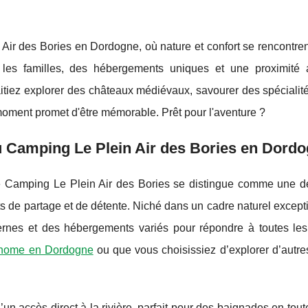
ir des Bories en Dordogne, où nature et confort se rencontren
ur les familles, des hébergements uniques et une proximité
aitiez explorer des châteaux médiévaux, savourer des spécialit
moment promet d'être mémorable. Prêt pour l'aventure ?
au Camping Le Plein Air des Bories en Dord
e Camping Le Plein Air des Bories se distingue comme une de
s de partage et de détente. Niché dans un cadre naturel except
ernes et des hébergements variés pour répondre à toutes les 
l-home en Dordogne
ou que vous choisissiez d’explorer d’autre
un accès direct à la rivière, parfait pour des baignades en tout