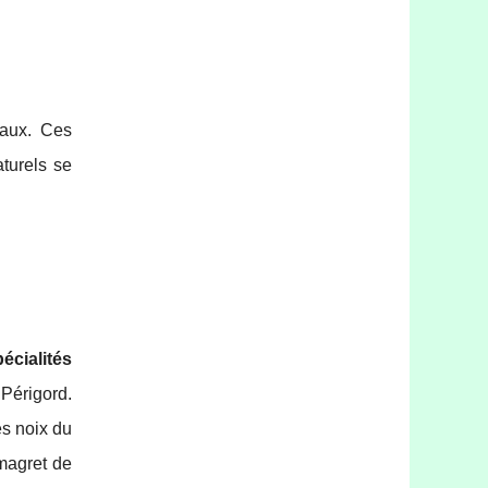
raux. Ces
turels se
écialités
 Périgord.
es noix du
magret de