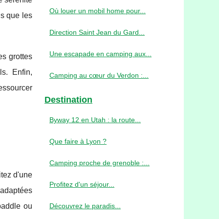
Où louer un mobil home pour...
is que les
Direction Saint Jean du Gard...
Une escapade en camping aux...
s grottes
s. Enfin,
Camping au cœur du Verdon :...
essourcer
Destination
Byway 12 en Utah : la route...
Que faire à Lyon ?
Camping proche de grenoble :...
itez d'une
Profitez d'un séjour...
 adaptées
paddle ou
Découvrez le paradis...