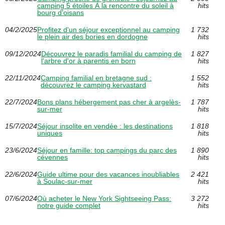
camping 5 étoiles À la rencontre du soleil à
hits
bourg d'oisans
04/2/2025
Profitez d'un séjour exceptionnel au camping
1 732
le plein air des bories en dordogne
hits
09/12/2024
Découvrez le paradis familial du camping de
1 827
l'arbre d'or à parentis en born
hits
22/11/2024
Camping familial en bretagne sud :
1 552
découvrez le camping kervastard
hits
22/7/2024
Bons plans hébergement pas cher à argelès-
1 787
sur-mer
hits
15/7/2024
Séjour insolite en vendée : les destinations
1 818
uniques
hits
23/6/2024
Séjour en famille: top campings du parc des
1 890
cévennes
hits
22/6/2024
Guide ultime pour des vacances inoubliables
2 421
à Soulac-sur-mer
hits
07/6/2024
Où acheter le New York Sightseeing Pass:
3 272
notre guide complet
hits