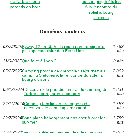
de l'arbre d'or à
au camping 5 étoiles
parentis en born
À la rencontre du
soleil à bourg
d'oisans
Dernières parutions.
08/7/2025
Byway 12 en Utah : la route panoramique la
1 463
plus spectaculaire des États-Unis
hits
11/6/2025
Que faire à Lyon ?
0 hits
05/2/2025
Camping proche de grenoble : séjournez au
2 002
camping 5 étoiles À la rencontre du soleil à
hits
bourg d'oisans
09/12/2024
Découvrez le paradis familial du camping de
1 831
l'arbre d'or à parentis en born
hits
22/11/2024
Camping familial en bretagne sud :
1 553
découvrez le camping kervastard
hits
22/7/2024
Bons plans hébergement pas cher à argelès-
1 789
sur-mer
hits
15/7/2024
Séjour insolite en vendée : les destinations
1 823