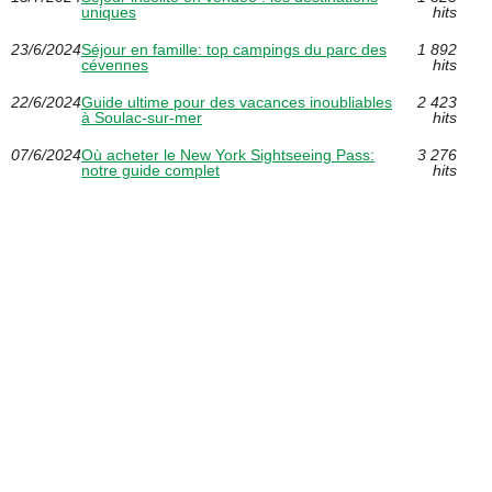
uniques
hits
23/6/2024
Séjour en famille: top campings du parc des
1 892
cévennes
hits
22/6/2024
Guide ultime pour des vacances inoubliables
2 423
à Soulac-sur-mer
hits
07/6/2024
Où acheter le New York Sightseeing Pass:
3 276
notre guide complet
hits